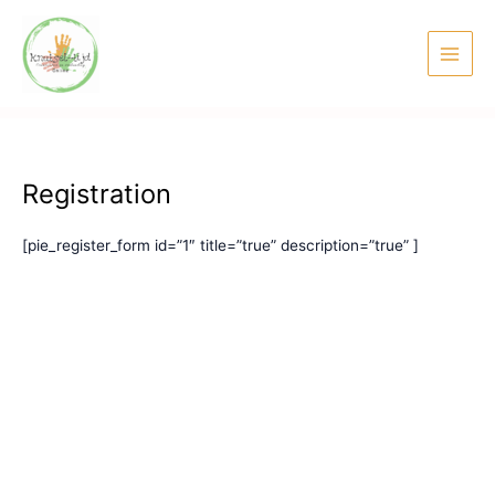
Ga
Main
naar
Menu
de
inhoud
Registration
[pie_register_form id=”1″ title=”true” description=”true” ]